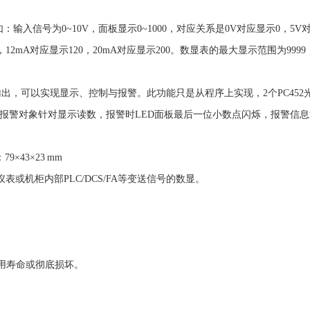
信号为0~10V，面板显示0~1000，对应关系是0V对应显示0，5V对应
，12mA对应显示120，20mA对应显示200。数显表的最大显示范围为9999
输出，可以实现显示、控制与报警。此功能只是从程序上实现，2个PC45
报警对象针对显示读数，报警时LED面板最后一位小数点闪烁，报警信
×43×23 mm
制仪表或机柜内部PLC/DCS/FA等变送信号的数显。
使用寿命或彻底损坏。