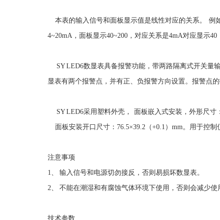
本表的输入信号和面板显示值是线性对应的关系。 例如：输入
4~20mA，面板显示40~200，对应关系是4mA对应显示40
SY LED6数显表具备报警功能，带两路隔离式开关量
显表有两个报警点，并有正、负报警方向设置。报警点的
SY LED6采用塑料外壳， 面板嵌入式安装，外形尺寸：79
面板安装开口尺寸：76.5×39.2（+0.1）mm。用于控
注意事项
1、 输入信号和电源切勿接反，否则易损坏数显表。
2、 不能在潮湿和有腐蚀气体环境下使用，否则会减少
技术参数