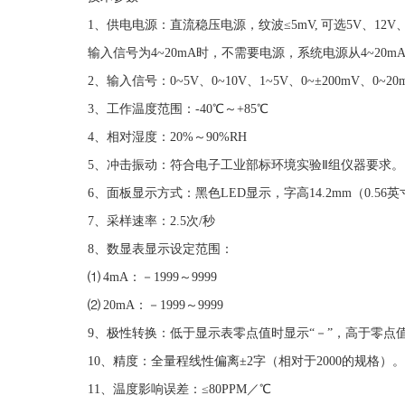
1、供电电源：直流稳压电源，纹波≤5mV, 可选5V、12V、
输入信号为4~20mA时，不需要电源，系统电源从4~20
2、输入信号：0~5V、0~10V、1~5V、0~±200mV、0~
3、工作温度范围：-40℃～+85℃
4、相对湿度：20%～90%RH
5、冲击振动：符合电子工业部标环境实验Ⅱ组仪器要求
6、面板显示方式：黑色LED显示，字高14.2mm（0.
7、采样速率：2.5次/秒
8、数显表显示设定范围：
⑴ 4mA：－1999～9999
⑵ 20mA：－1999～9999
9、极性转换：低于显示表零点值时显示“－”，高于零点
10、精度：全量程线性偏离±2字（相对于2000的规格）
11、温度影响误差：≤80PPM／℃