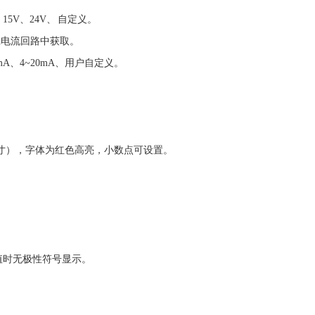
15V、24V、 自定义。
mA电流回路中获取。
20mA、4~20mA、用户自定义。
。
56英寸），字体为红色高亮，小数点可设置。
值时无极性符号显示。
。