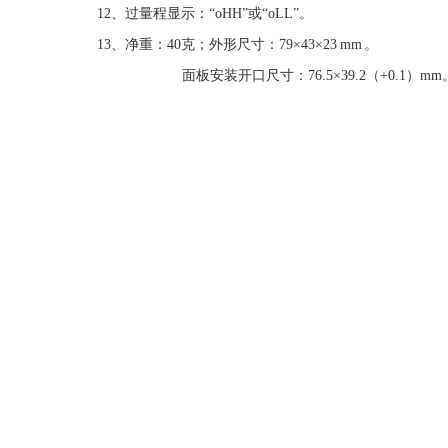
12、过量程显示：“oHH”或“oLL”。
13、净重：40克；外形尺寸：79×43×23 mm 。
面板安装开口尺寸：76.5×39.2（+0.1）mm