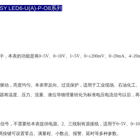
LED6-U(A)-P-O8系列
路中，本表的功能是将0~5V、0~10V、1~5V、0~±200mV、0~20m
流驱动，亮度均匀。本表带反向、过流保护，适用于工业现场、石油化工
器将温度、压力、流量、液位等物理量转化为标准电压电流信号以后，再
号，不需要给本表提供电源。2、三线制有源接线，适用于0~5V、0~10V
A和B两按键可设置零点、满量程、小数点、报警、延时等多种参数。