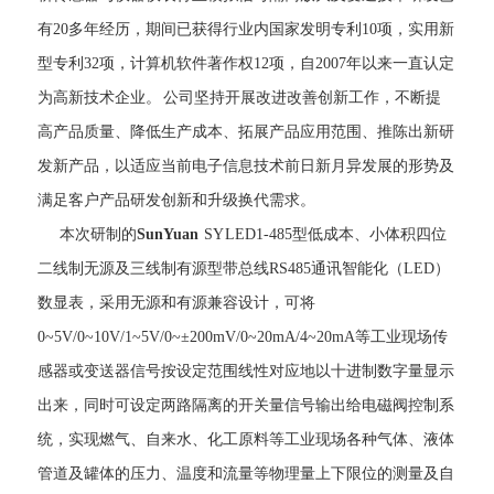
有20多年经历，期间已获得行业内国家发明专利10项，实用新
型专利32项，计算机软件著作权12项，自2007年以来一直认定
为高新技术企业。 公司坚持开展改进改善创新工作，不断提
高产品质量、降低生产成本、拓展产品应用范围、推陈出新研
发新产品，以适应当前电子信息技术前日新月异发展的形势及
满足客户产品研发创新和升级换代需求。
本次研制的
SunYuan
SY LED1-485型低成本、小体积四位
二线制无源及三线制有源型带总线RS485通讯智能化（LED）
数显表，采用无源和有源兼容设计，可将
0~5V/0~10V/1~5V/0~±200mV/0~20mA/4~20mA等工业现场传
感器或变送器信号按设定范围线性对应地以十进制数字量显示
出来，同时可设定两路隔离的开关量信号输出给电磁阀控制系
统，实现燃气、自来水、化工原料等工业现场各种气体、液体
管道及罐体的压力、温度和流量等物理量上下限位的测量及自